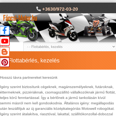
+3630/972-03-20
Menü:
Flottabérlés, kezelés
Hosszú távra partnereket keresünk
Igény szerint biztosítunk cégeknek, magánszemélyeknek, futároknak,
éttermeknek, pizzériáknak, csomagszállító vállalkozóknak jármű flottát,
teljes körű fenntartással. Így a bérlőnek a jármű tankolásán kívül
semmi másról nem kell gondoskodnia. Általános igény: megállapodás
után leszállítjuk az új garanciális középkategóriás Motowell robogókat.
Igény szerint átalakítva, riasztóval, lakattal, szállítókonzollal-dobozzal