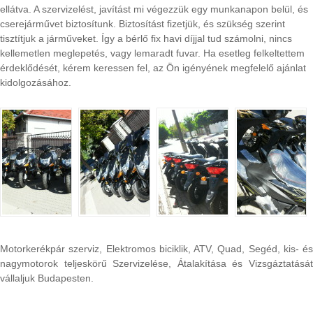
ellátva. A szervizelést, javítást mi végezzük egy munkanapon belül, és
cserejárművet biztosítunk. Biztosítást fizetjük, és szükség szerint
tisztítjuk a járműveket. Így a bérlő fix havi díjjal tud számolni, nincs
kellemetlen meglepetés, vagy lemaradt fuvar. Ha esetleg felkeltettem
érdeklődését, kérem keressen fel, az Ön igényének megfelelő ajánlat
kidolgozásához.
Motorkerékpár szerviz, Elektromos biciklik, ATV, Quad, Segéd, kis- és
nagymotorok teljeskörű Szervizelése, Átalakítása és Vizsgáztatását
vállaljuk Budapesten.