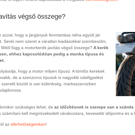
javítás végső összege?
 azzal, hogy a járgányuk fenntartása néha együtt jár
rt. Senki nem szeret a váratlan kiadásokkal szembesülni,
. Mitől függ a motorkerék javítás végső összege?
A kerék
ében, ehhez kapcsolódóan pedig a munka típusa és
et.
folyásolja, hogy a motor milyen típusú. A tömlős kerekek
sabb, de a szenzoros típusok is nagyobb odafigyelést
 szerelő között is van különbség, márkaszervizben
ulajdonosa.
 bármikor szükséges lehet, de
az időzítésnek is szerepe van a számla
is számítani kell megnövekedett várakozásra, kevesebb időpontra és a 
ról az
elérhetőségeinken
!