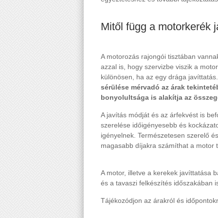
Mitől függ a motorkerék 
A motorozás rajongói tisztában vannak
azzal is, hogy szervizbe viszik a moto
különösen, ha az egy drága javíttatás
sérülése mérvadó az árak tekintet
bonyolultsága is alakítja az összeg
A javítás módját és az árfekvést is be
szerelése időigényesebb és kockázato
igényelnek. Természetesen szerelő és
magasabb díjakra számíthat a motor t
A motor, illetve a kerekek javíttatása
és a tavaszi felkészítés időszakában 
Tájékozódjon az árakról és időpontok