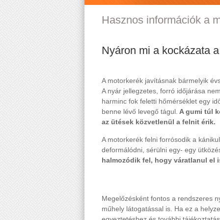
Hasznos információk a m
Nyáron mi a kockázata a
A motorkerék javításnak bármelyik évs
A nyár jellegzetes, forró időjárása n
harminc fok feletti hőmérséklet egy 
benne lévő levegő tágul.
A gumi túl k
az ütések közvetlenül a felnit érik.
A motorkerék felni forrósodik a kánik
deformálódni, sérülni egy- egy ütköz
halmozódik fel, hogy váratlanul el 
Megelőzésként fontos a rendszeres n
műhely látogatással is. Ha ez a helyz
egyeztetéshez és további tájékoztatá