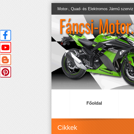
Motor-, Quad- és Elektromos Jármű szerviz
Főoldal
Cikkek