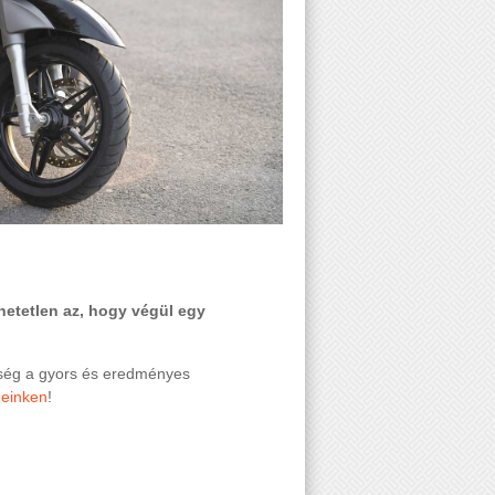
hetetlen az, hogy végül egy
kség a gyors és eredményes
geinken
!