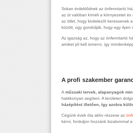
Sokan érdeklődnek az önfenntartó ház
az út valóban kíméli a környezetet és
az ötlet, hogy kivitelezőt keressene
között, úgy gondolják, hogy egy ilyen
Az igazság az, hogy az önfenntartó há
amiket jól kell ismerni, így mindenkép
A profi szakember garanc
A
műszaki tervek, alapanyagok min
hatékonyan segíteni. A területen dolg
házépítést illetően, így azokra kül
Cégünk évek óta aktív részese az
önf
kérni, forduljon hozzánk bizalommal 