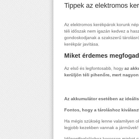
Tippek az elektromos ker
Az elektromos kerékpárok korunk nép
téli időszak nem igazán kedvez a hasz
gondoskodjanak a szakszerű tárolásró
kerékpár javítása.
Miket érdemes megfogadni
Az első és legfontosabb, hogy
az akku
kerüljön téli pihenőre, mert nagyon
Az akkumulátor esetében az ideális
Fontos, hogy a tároláshoz kiválasz
Ha mégis szükség lenne valamilyen ok
legjobb kezekben vannak a járművek!
Időpontfoglaláshoz keressen minket e