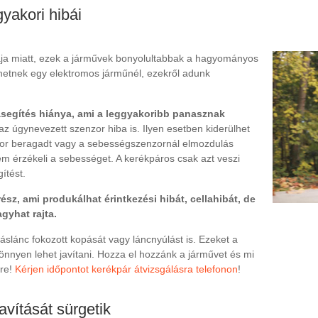
yakori hibái
ája miatt, ezek a járművek bonyolultabbak a hagyományos
zhetnek egy elektromos járműnél, ezekről adunk
ásegítés hiánya, ami a leggyakoribb panasznak
 az úgynevezett szenzor hiba is. Ilyen esetben kiderülhet
nzor beragadt vagy a sebességszenzornál elmozdulás
em érzékeli a sebességet. A kerékpáros csak azt veszi
ítést.
sz, ami produkálhat érintkezési hibát, cellahibát, de
agyhat rajta.
áslánc fokozott kopását vagy láncnyúlást is. Ezeket a
könnyen lehet javítani. Hozza el hozzánk a járművet és mi
őre!
Kérjen időpontot kerékpár átvizsgálásra telefonon
!
avítását sürgetik