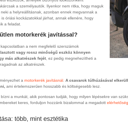
ési eszközök, amelyek bizonyos időközönként
t, akárcsak a személyautók. Ilyenkor nem ritka, hogy maguk
k neki a helyreállításnak, azonban ennek megvannak a
is óriási kockázatokkal járhat, annak ellenére, hogy
k a feladat.
űtlen motorkerék javítással?
l kapcsolatban a nem megfelelő szerszámok
álasztott vagy rossz minőségű eszköz könnyen
y más alkatrészek fejét
, ez pedig megnehezítheti a
beragadnak az alkatrészek.
edményezhet a
motorkerék javításnál
.
A csavarok túlhúzásával elkerül
ni,
ami értelemszerűen hosszabb és költségesebb lesz.
 bízni a munkát, akik pontosan tudják, hogy milyen lépésekre van szü
embereket keres, forduljon hozzánk bizalommal a megadott
elérhetősé
tása: több, mint esztétika