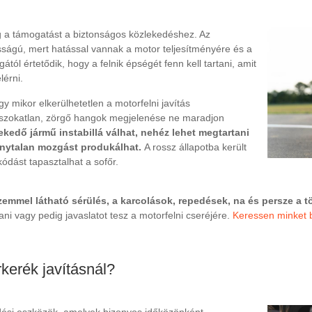
g a támogatást a biztonságos közlekedéshez. Az
sságú, mert hatással vannak a motor teljesítményére és a
ól értetődik, hogy a felnik épségét fenn kell tartani, amit
lérni.
y mikor elkerülhetetlen a motorfelni javítás
 szokatlan, zörgő hangok megjelenése ne maradjon
lekedő jármű instabillá válhat, nehéz lehet megtartani
nytalan mozgást produkálhat.
A rossz állapotba került
ódást tapasztalhat a sofőr.
emmel látható sérülés, a karcolások, repedések, na és persze a 
ani vagy pedig javaslatot tesz a motorfelni cseréjére.
Keressen minket 
rkerék javításnál?