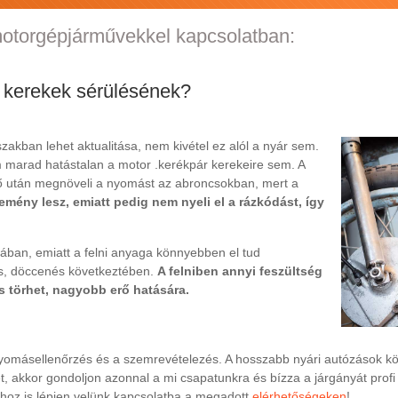
otorgépjárművekkel kapcsolatban:
 kerekek sérülésének?
zakban lehet aktualitása, nem kivétel ez alól a nyár sem.
em marad hatástalan a motor .kerékpár kerekeire sem. A
idő után megnöveli a nyomást az abroncsokban, mert a
emény lesz, emiatt pedig nem nyeli el a rázkódást, így
ulában, emiatt a felni anyaga könnyebben el tud
és, döccenés következtében.
A felniben annyi feszültség
is törhet, nagyobb erő hatására.
yomásellenőrzés és a szemrevételezés. A hosszabb nyári autózások k
et, akkor gondoljon azonnal a mi csapatunkra és bízza a járgányát pro
shoz is lépjen velünk kapcsolatba a megadott
elérhetőségeken
!