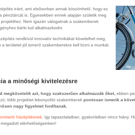
építés iránt, ami elsősorban annak köszönhető, hogy ez
 a pénztárcát is. Egyesekben ennek alapján születik meg
k a projekthez. Nem igazán válogatnak a szakemberek
 igényhez bárki tud alkalmazkodni.
zépítés rendkívül innovatív technikákat követelhet meg,
p a területet jól ismerő szakemberekre kell bízni a munkát.
ia a minőségi kivitelezésre
d megkövetelik azt, hogy szakszerűen alkalmazzák őket,
ebben ped
ozó, több projektet lebonyolító szakemberek
pontosan ismerik a köve
önösen nagy figyelmet fordítanak.
enntartó házépítésnek
, így tapasztalatban, gyakorlatban nincs hiány. 
a megadott elérhetőségeinken!