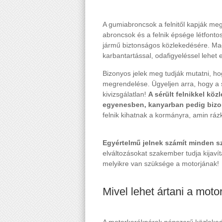
A gumiabroncsok a felnitől kapják me
abroncsok és a felnik épsége létfonto
jármű biztonságos közlekedésére. Magát
karbantartással, odafigyeléssel lehet e
Bizonyos jelek meg tudják mutatni, hog
megrendelése. Ügyeljen arra, hogy a
kivizsgálatlan!
A sérült felnikkel köz
egyenesben, kanyarban pedig bizo
felnik kihatnak a kormányra, amin rázk
Egyértelmű jelnek számít minden sz
elváltozásokat szakember tudja kijavít
melyikre van szüksége a motorjának!
Mivel lehet ártani a moto