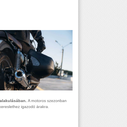
 alakulásában.
A motoros szezonban
kereslethez igazodó árakra.