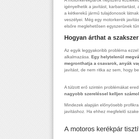
A motorkerékpárok népszerű közleked
igényelhetik a javítást, karbantartás
a kétkerekű jármű tulajdonosok látna
veszélyei. Még egy motorkerék javítás 
elsőre meglehetősen egyszerűnek tűni
Hogyan árthat a szakszer
Az egyik leggyakoribb probléma ezze
alkalmazása.
Egy helytelenül megv
megronthatja a csavarok, anyák vag
javítást, de nem ritka az sem, hogy 
A túlzott erő szintén problémákat er
nagyobb szereléssel kelljen számol
Mindezek alapján előnyösebb profikra
javításhoz. Ha ehhez megfelelő szak
A motoros kerékpár tisztí