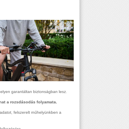
helyen garantáltan biztonságban lesz.
lhat a rozsdásodás folyamata.
ladatot, felszerelt műhelyünkben a
delkezésére.