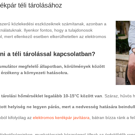
ékpár téli tárolásához
szerű közlekedési eszközeiknek számítanak, azonban a
nálatuknak. Ilyenkor fontos, hogy a tulajdonosok
l, mert ellenkező esetben elkerülhetetlen az elektromos
 a téli tárolással kapcsolatban?
mulátor megfelelő állapotban, körülmények között
 érzékeny a környezeti hatásokra.
 tárolási hőmérséklet legalább 10-15°C között van
. Száraz, hűvös 
tott helyiség ne legyen párás, mert a nedvesség hatására beindu
ból kifolyólag az
elektromos kerékpár javításra
, bátran bízza ránk a fe
lérhetőségeinken, munkatársaink készséggel állnak az érdeklődők ren