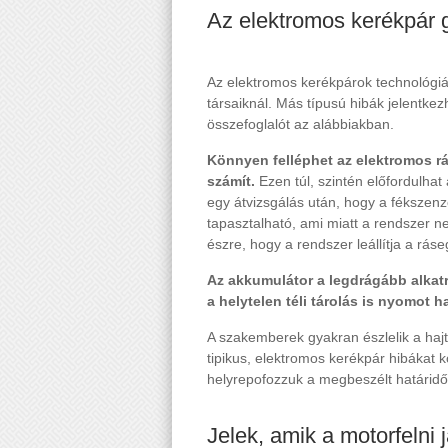
Az elektromos kerékpár g
Az elektromos kerékpárok technológi
társaiknál. Más típusú hibák jelentke
összefoglalót az alábbiakban.
Könnyen felléphet az elektromos r
számít.
Ezen túl, szintén előfordulhat
egy átvizsgálás után, hogy a féksze
tapasztalható, ami miatt a rendszer n
észre, hogy a rendszer leállítja a ráseg
Az akkumulátor a legdrágább alkatré
a helytelen téli tárolás is nyomot h
A szakemberek gyakran észlelik a hajt
tipikus, elektromos kerékpár hibákat 
helyrepofozzuk a megbeszélt határid
Jelek, amik a motorfelni j