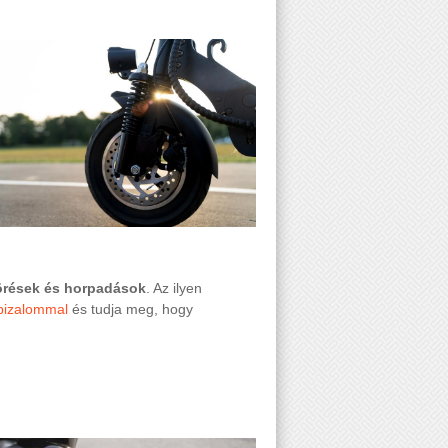
törések és horpadások
. Az ilyen
bizalommal
és tudja meg, hogy