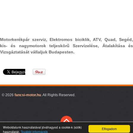
Motorkerékpár szerviz, Elektromos biciklik, ATV, Quad, Segéd,
kis- és nagymotorok teljeskörű Szervizelése, Átalakítása és
Vizsgáztatását vállaljuk Budapesten.
© 2026
fancsi-motor.hu
. All Rights Reserved.
Weboldalunk használatával jóváhagyod a cookie-k (sütik)
Elfogadom
használatát.
További információk