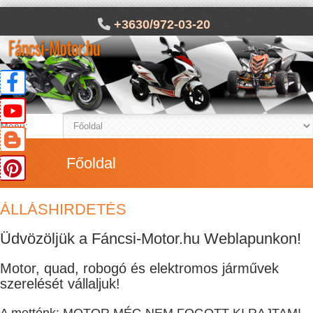
+3630/972-03-20
Menü:
Főoldal
ÁLLÁSHIRDETÉS
Üdvözöljük a Fáncsi-Motor.hu Weblapunkon!
Motor, quad, robogó és elektromos járművek
szerelését vállaljuk!