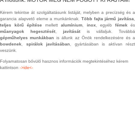
A mottónk: MOTOR MÉG NEM FOGOTT KI RAJTAM!
Kérem tekintse át szolgáltatásunk listáját, melyben a precízség és a
garancia alapvető eleme a munkánknak.
Több fajta jármű javítása
,
teljes körű építése
mellett
alumínium
,
inox
, egyéb
fémek
és
műanyagok hegesztését
,
javítását
is vállaljuk. Továbbá
gépműhelyes munkákban
is állunk az Önök rendelkezésére és a
bowdenek
,
spirálok javításában
, gyártásában is aktívan részt
veszünk.
Folyamatosan bővülő hasznos információk megtekintéséhez kérem
kattintson
->ide<-