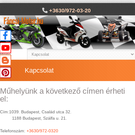
+3630/972-03-20
Menü:
Kapcsolat
Műhelyünk a következő címen érheti
el:
Cím:1039. Budapest, Család utca 32.
1188 Budapest, Szálfa u. 21.
Telefonszám:
+3630/972-0320