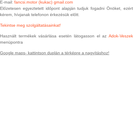
E-mail:
fancsi.motor (kukac) gmail.com
Előzetesen egyeztetett időpont alapján tudjuk fogadni Önöket, ezért
kérem, hívjanak telefonon érkezésük előtt.
Tekintse meg szolgáltatásainkat!
Használt termékek vásárlása esetén látogasson el az
Adok-Veszek
menüpontra
Google maps- kattintson duplán a térképre a nagyításhoz!