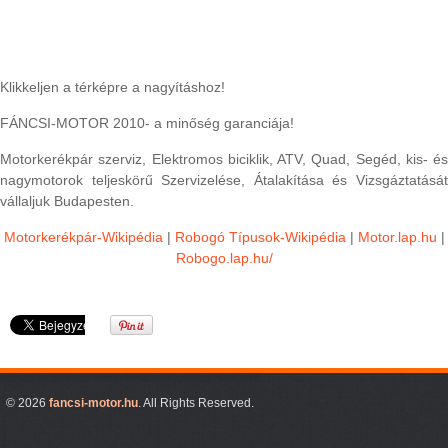
Klikkeljen a térképre a nagyításhoz!
FÁNCSI-MOTOR 2010- a minőség garanciája!
Motorkerékpár szerviz, Elektromos biciklik, ATV, Quad, Segéd, kis- és
nagymotorok teljeskörű Szervizelése, Átalakítása és Vizsgáztatását
vállaljuk Budapesten.
Motorkerékpár-Wikipédia
|
Robogó Típusok-Wikipédia
|
Motor.lap.hu
|
Robogo.lap.hu/
© 2026
fancsi-motor.hu
. All Rights Reserved.