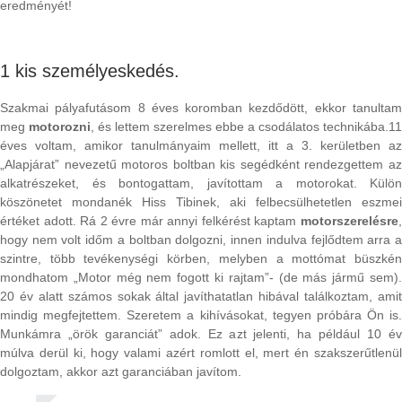
eredményét!
1 kis személyeskedés.
Szakmai pályafutásom 8 éves koromban kezdődött, ekkor tanultam
meg
motorozni
, és lettem szerelmes ebbe a csodálatos technikába.11
éves voltam, amikor tanulmányaim mellett, itt a 3. kerületben az
„Alapjárat” nevezetű motoros boltban kis segédként rendezgettem az
alkatrészeket, és bontogattam, javítottam a motorokat. Külön
köszönetet mondanék Hiss Tibinek, aki felbecsülhetetlen eszmei
értéket adott. Rá 2 évre már annyi felkérést kaptam
motorszerelésre
,
hogy nem volt időm a boltban dolgozni, innen indulva fejlődtem arra a
szintre, több tevékenységi körben, melyben a mottómat büszkén
mondhatom „Motor még nem fogott ki rajtam”- (de más jármű sem).
20 év alatt számos sokak által javíthatatlan hibával találkoztam, amit
mindig megfejtettem. Szeretem a kihívásokat, tegyen próbára Ön is.
Munkámra „örök garanciát” adok. Ez azt jelenti, ha például 10 év
múlva derül ki, hogy valami azért romlott el, mert én szakszerűtlenül
dolgoztam, akkor azt garanciában javítom.