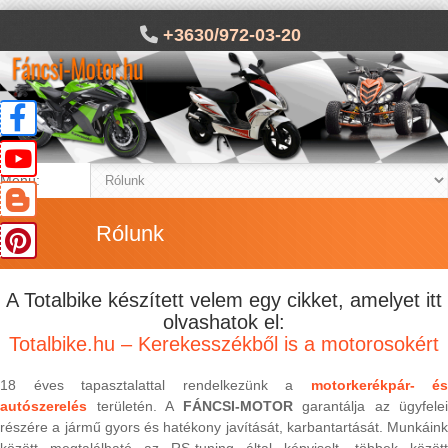
+3630/972-03-20
Menü:
Rólunk
A Totalbike készített velem egy cikket, amelyet itt
olvashatok el:
Totalbike.hu – Kerekesszékből is a motorosokért
18 éves tapasztalattal rendelkezünk a
motorkerékpár- és
autószerelés
területén. A
FÁNCSI-MOTOR
garantálja az ügyfelei
részére a jármű gyors és hatékony javítását, karbantartását. Munkáink