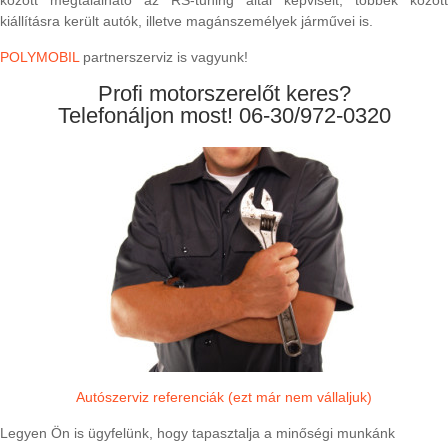
között megtalálható az RS-tuning által képviselt, többek között
kiállításra került autók, illetve magánszemélyek járművei is.
POLYMOBIL
partnerszerviz is vagyunk!
Profi motorszerelőt keres?
Telefonáljon most!
06-30/972-0320
Autószerviz referenciák (ezt már nem vállaljuk)
Legyen Ön is ügyfelünk, hogy tapasztalja a minőségi munkánk